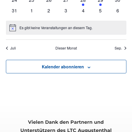
Veranstaltungen
Veranstaltungen
Veranstaltungen
Veranstaltungen
Veranstaltung
Veranstaltung
Veranst
0
0
0
0
0
0
0
31
1
2
3
4
5
6
Veranstaltungen
Veranstaltungen
Veranstaltungen
Veranstaltungen
Veranstaltungen
Veranstaltunge
Veranst
Es gibt keine Veranstaltungen an diesem Tag.
Hinweis
Juli
Dieser Monat
Sep.
Kalender abonnieren
Vielen Dank den Partnern und
Unterstützern des LTC Augustenthal